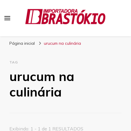
Blog Brastokio
Página inicial
urucum na culinária
TAG
urucum na
culinária
Exibindo: 1 - 1 de 1 RESULTADOS