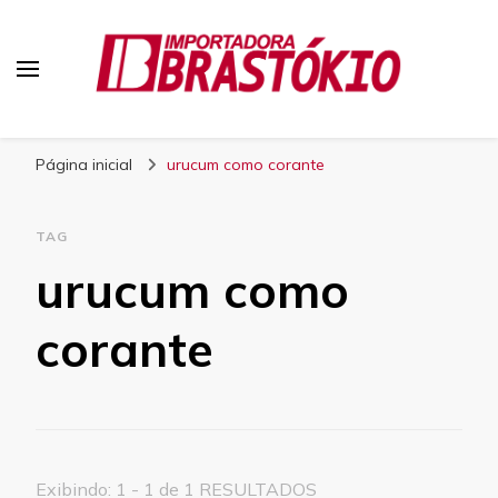
Blog Brastokio
Página inicial
urucum como corante
TAG
urucum como
corante
Exibindo: 1 - 1 de 1 RESULTADOS