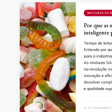
MISTURAS SA 
Por que as m
inteligente 
Tempo de leitu
Entenda por que
para a indústri
As misturas SA
na revolução i
inovação e efic
dissolver comp
e qualidade sup
27 DE NOVEMBRO 