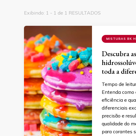
Exibindo: 1 - 1 de 1 RESULTADOS
MISTURAS BK H
Descubra as
hidrossolúv
toda a dife
Tempo de leitu
Entenda como a
eficiência e qu
diferenciais exc
precisão e resu
qualidade do me
para corantes 