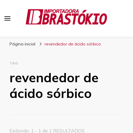
Blog Brastokio
Página inicial
revendedor de ácido sórbico
TAG
revendedor de
ácido sórbico
Exibindo: 1 - 1 de 1 RESULTADOS