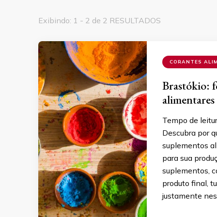
Exibindo: 1 - 2 de 2 RESULTADOS
CORANTES ALI
Brastókio: 
alimentares
Tempo de leitu
Descubra por qu
suplementos al
para sua produç
suplementos, c
produto final, 
justamente nes