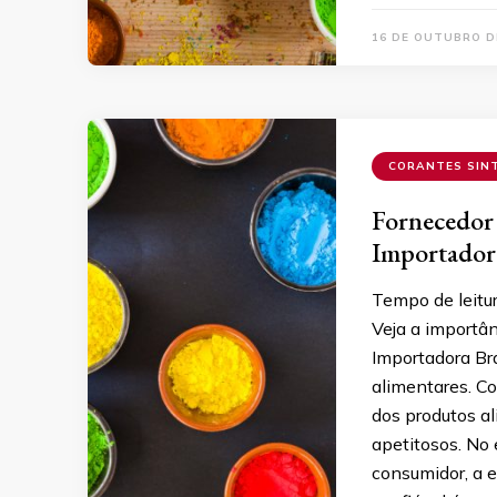
16 DE OUTUBRO D
CORANTES SIN
Fornecedor 
Importador
Tempo de leitu
Veja a importân
Importadora Bra
alimentares. C
dos produtos a
apetitosos. No 
consumidor, a e