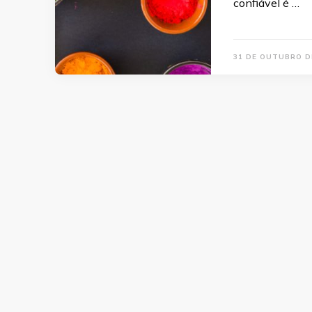
confiável é …
31 DE OUTUBRO D