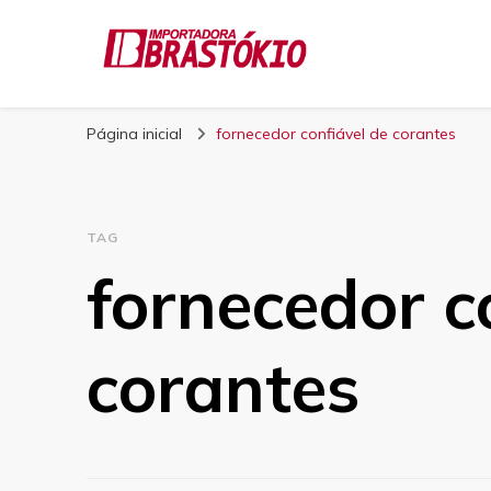
Blog Brastokio
Página inicial
fornecedor confiável de corantes
TAG
fornecedor c
corantes