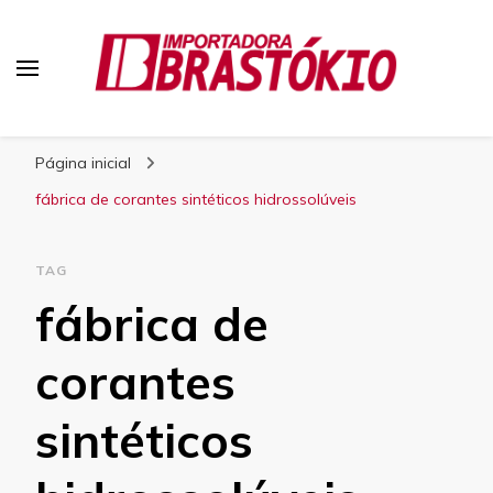
Blog Brastokio
Página inicial
fábrica de corantes sintéticos hidrossolúveis
TAG
fábrica de
corantes
sintéticos