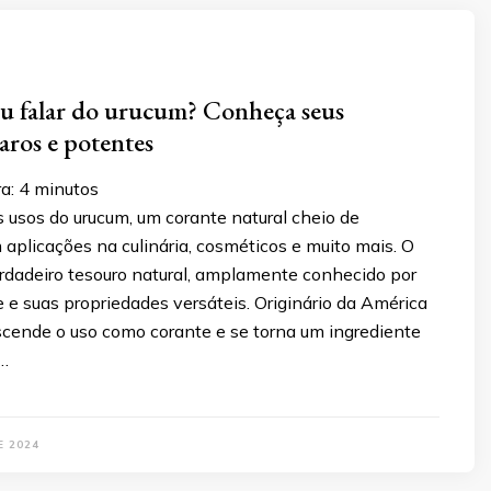
iu falar do urucum? Conheça seus
aros e potentes
ra:
4
minutos
is usos do urucum, um corante natural cheio de
 aplicações na culinária, cosméticos e muito mais. O
rdadeiro tesouro natural, amplamente conhecido por
e e suas propriedades versáteis. Originário da América
nscende o uso como corante e se torna um ingrediente
 …
E 2024