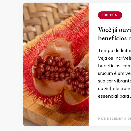
URUCUM
Você já ouv
benefícios r
Tempo de leitu
Veja os incríve
benefícios, com
urucum é um ve
sua cor vibrant
do Sul, ele tra
essencial para
9 DE DEZEMBRO D