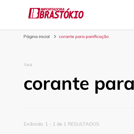
Blog Brastokio
Página inicial
corante para panificação
TAG
corante para
Exibindo: 1 - 1 de 1 RESULTADOS