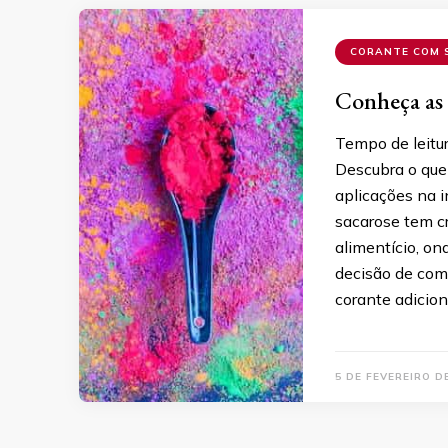
CORANTE COM 
Conheça as 
Tempo de leitu
Descubra o que 
aplicações na i
sacarose tem c
alimentício, on
decisão de comp
corante adicion
5 DE FEVEREIRO D