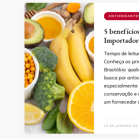
ANTIOXIDANTE
5 benefício
Importador
Tempo de leitu
Conheça os pri
Brastókio: qual
busca por antio
especialmente 
conservação e e
um fornecedor c
15 DE JANEIRO DE