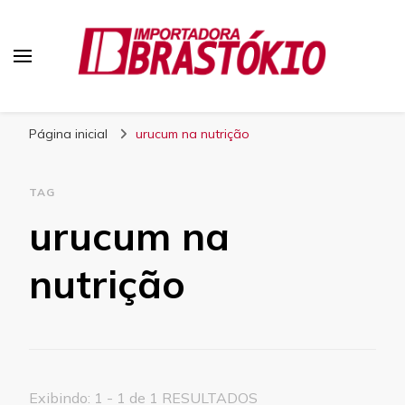
Blog Brastokio
Página inicial
urucum na nutrição
TAG
urucum na
nutrição
Exibindo: 1 - 1 de 1 RESULTADOS